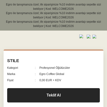
Egro ile tanışmanıza özel; ilk siparişinize %10 indirim avantajı sepette sizi
bekliyor | Kod: WELCOME2026
Egro ile tanışmanıza özel; ilk siparişinize %10 indirim avantajı sepette sizi
bekliyor | Kod: WELCOME2026
Egro ile tanışmanıza özel; ilk siparişinize %10 indirim avantajı sepette sizi
bekliyor | Kod: WELCOME2026
STILE
Kategori
Profesyonel Öğütücüler
Marka
Egro Coffee Global
Fiyat
0,00 EUR + KDV
Teklif Al