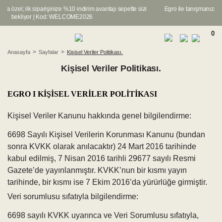
a özel; ilk siparişinize %10 indirim avantajı sepette sizi
Egro ile tanışmanıza özel
bekliyor | Kod: WELCOME2026
be
0
Anasayfa
Sayfalar
Kişisel Veriler Politikası.
Kişisel Veriler Politikası.
EGRO I KİŞİSEL VERİLER POLİTİKASI
Kişisel Veriler Kanunu hakkında genel bilgilendirme:
6698 Sayılı Kişisel Verilerin Korunması Kanunu (bundan
sonra KVKK olarak anılacaktır) 24 Mart 2016 tarihinde
kabul edilmiş, 7 Nisan 2016 tarihli 29677 sayılı Resmi
Gazete’de yayınlanmıştır. KVKK’nun bir kısmı yayın
tarihinde, bir kısmı ise 7 Ekim 2016’da yürürlüğe girmiştir.
Veri sorumlusu sıfatıyla bilgilendirme:
6698 sayılı KVKK uyarınca ve Veri Sorumlusu sıfatıyla,