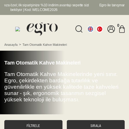
anıza özel; ilk siparişinize %10 indirim avantajı sepette sizi
Egro ile tanışmanıza 
bekliyor | Kod: WELCOME2026
0
Anasayfa
Tam Otomatik Kahve Makineleri
Tam Otomatik Kahve Makineleri
Tam Otomatik Kahve Makinelerinde yeni sınır.
Egro, çekirdekten bardağa tutarlılık ve
güvenilirlikle en yüksek kalitede taze kahveleri
sunar - şık, ergonomik tasarımın sezgisel
yüksek teknoloji ile buluşması.
FİLTRELE
SIRALA