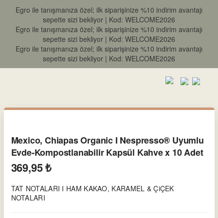
Egro ile tanışmanıza özel; ilk siparişinize %10 indirim avantajı
sepette sizi bekliyor | Kod: WELCOME2026
Egro ile tanışmanıza özel; ilk siparişinize %10 indirim avantajı
sepette sizi bekliyor | Kod: WELCOME2026
Egro ile tanışmanıza özel; ilk siparişinize %10 indirim avantajı
sepette sizi bekliyor | Kod: WELCOME2026
Mexico, Chiapas Organic I Nespresso® Uyumlu
Evde-Kompostlanabilir Kapsül Kahve x 10 Adet
369,95 ₺
TAT NOTALARI I HAM KAKAO, KARAMEL & ÇiÇEK
NOTALARI