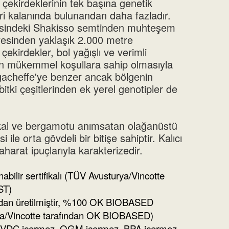
çekirdeklerinin tek başına genetik
geri kalanında bulunandan daha fazladır.
esindeki Shakisso semtinden muhteşem
yesinden yaklaşık 2.000 metre
 çekirdekler, bol yağışlı ve verimli
çin mükemmel koşullara sahip olmasıyla
irgacheffe'ye benzer ancak bölgenin
itki çeşitlerinden ek yerel genotipler de
kal ve bergamotu anımsatan olağanüstü
 ile orta gövdeli bir bitişe sahiptir. Kalıcı
harat ipuçlarıyla karakterizedir.
bilir sertifikalı (TÜV Avusturya/Vincotte
ST)
ardan üretilmiştir, %100 OK BIOBASED
rya/Vincotte tarafından OK BIOBASED)
PVDC içermez, OGM içermez, BPA içermez