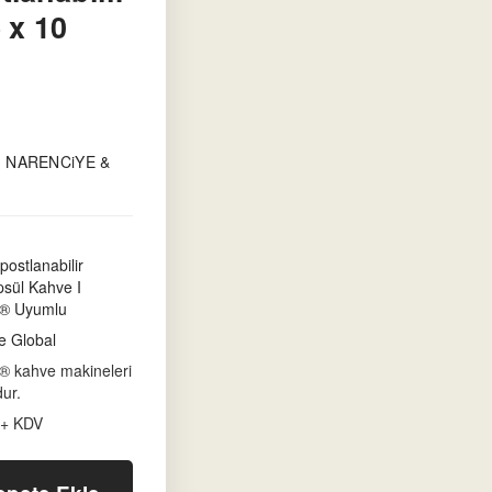
 x 10
, NARENCiYE &
ostlanabilir
apsül Kahve I
® Uyumlu
e Global
® kahve makineleri
dur.
 + KDV