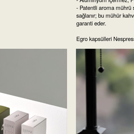
- Patentli aroma mührü
sağlanır; bu mühür kahv
garanti eder.
Egro kapsülleri Nespres