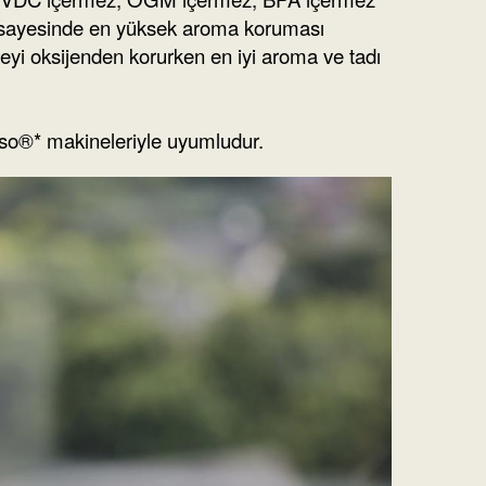
 sayesinde en yüksek aroma koruması
eyi oksijenden korurken en iyi aroma ve tadı
so®* makineleriyle uyumludur.