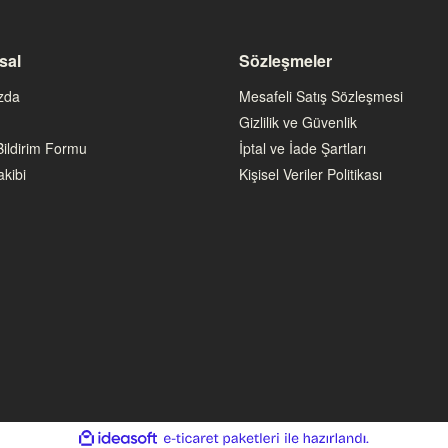
Yorum Yaz
sal
Sözleşmeler
zda
Mesafeli Satış Sözleşmesi
Gizlilik ve Güvenlik
ildirim Formu
İptal ve İade Şartları
kibi
Kişisel Veriler Politikası
ile
ideasoft
e-