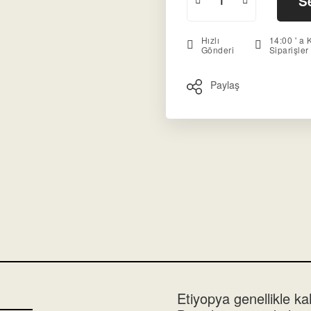
S
Hızlı
14:00 ' a 
Gönderi
Siparişle
Paylaş
Etiyopya genellikle ka