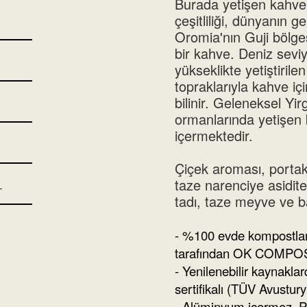
Burada yetişen kahve 
çeşitliliği, dünyanın 
Oromia'nın Guji bölg
bir kahve. Deniz sevi
yükseklikte yetiştirilen
topraklarıyla kahve i
bilinir. Geleneksel Y
ormanlarında yetişen b
içermektedir.
Çiçek aroması, porta
taze narenciye asiditesi
T
tadı, taze meyve ve ba
- %100 evde kompostlana
tarafından OK COMPO
- Yenilenebilir kaynakl
sertifikalı (TÜV Avustu
- Alüminyum içermez, 