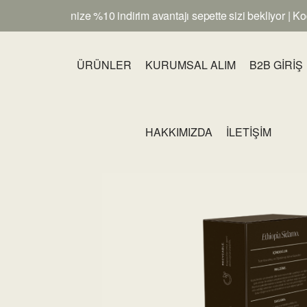
k siparişinize %10 indirim avantajı sepette sizi bekliyor | Kod:
ÜRÜNLER
KURUMSAL ALIM
B2B GİRİŞ
HAKKIMIZDA
İLETİŞİM