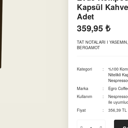
Kapsül Kahve
Adet
359,95 ₺
TAT NOTALARI I YASEMiN
BERGAMOT
Kategori
%100 Komp
Nitelikli K
Nespresso
Marka
Egro Coffe
Kullanım
Nespresso
ile uyumlu
Fiyat
356,39 TL