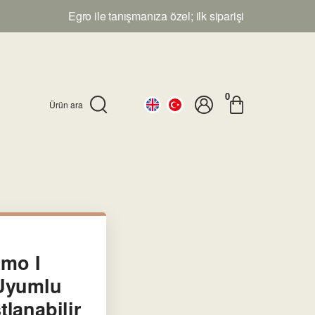
Egro ile tanışmanıza özel; ilk siparişinize %10 indirim av
0
Ürün ara
amo I
Uyumlu
lanabilir