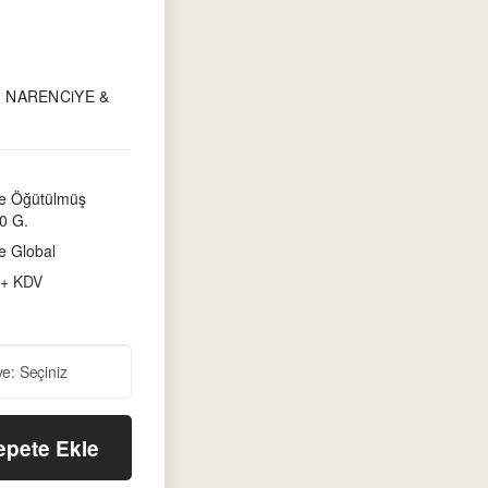
, NARENCiYE &
ve Öğütülmüş
0 G.
e Global
 + KDV
epete Ekle