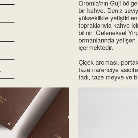
Oromia'nın Guji bölg
bir kahve. Deniz sevi
yükseklikte yetiştirilen
topraklarıyla kahve i
bilinir. Geleneksel Y
ormanlarında yetişen b
içermektedir.
Çiçek aroması, porta
taze narenciye asiditesi
T
tadı, taze meyve ve ba