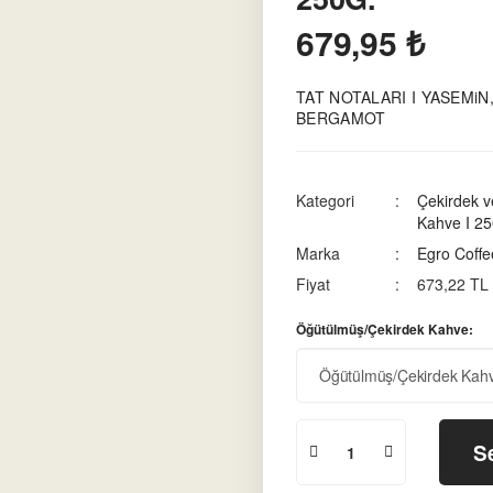
679,95 ₺
TAT NOTALARI I YASEMiN
BERGAMOT
Kategori
Çekirdek 
Kahve I 25
Marka
Egro Coffe
Fiyat
673,22 TL
Öğütülmüş/Çekirdek Kahve:
S