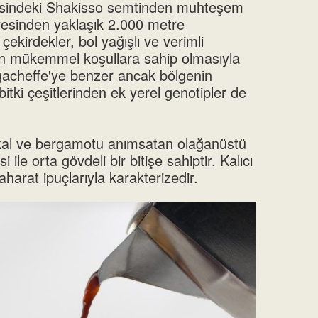
esindeki Shakisso semtinden muhteşem
yesinden yaklaşık 2.000 metre
 çekirdekler, bol yağışlı ve verimli
çin mükemmel koşullara sahip olmasıyla
irgacheffe'ye benzer ancak bölgenin
itki çeşitlerinden ek yerel genotipler de
kal ve bergamotu anımsatan olağanüstü
 ile orta gövdeli bir bitişe sahiptir. Kalıcı
harat ipuçlarıyla karakterizedir.