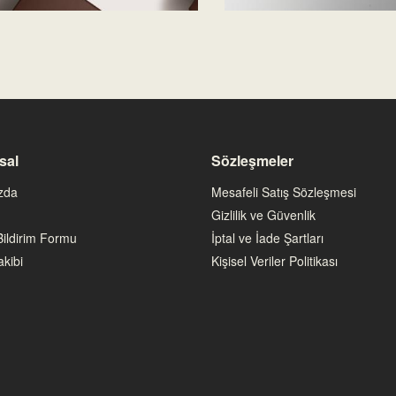
Bu ürüne ilk yorumu siz yapın!
Yorum Yaz
sal
Sözleşmeler
zda
Mesafeli Satış Sözleşmesi
Gizlilik ve Güvenlik
ildirim Formu
İptal ve İade Şartları
kibi
Kişisel Veriler Politikası