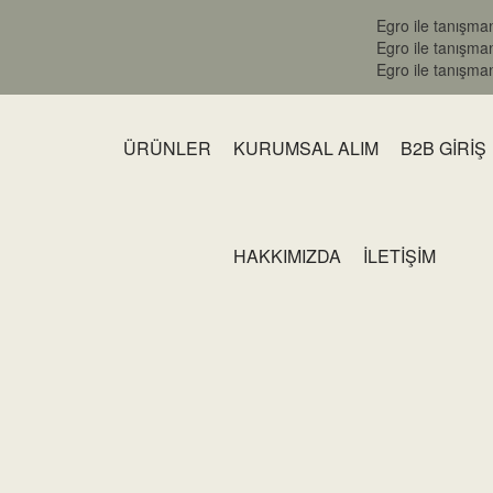
Egro ile tanışma
Egro ile tanışma
Egro ile tanışma
ÜRÜNLER
KURUMSAL ALIM
B2B GİRİŞ
HAKKIMIZDA
İLETİŞİM