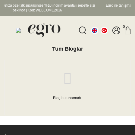
şmanıza özel; ilk siparişinize %10 indirim avantajı sepette sizi
Egro ile tanışmanız
bekliyor | Kod: WELCOME2026
0
Tüm Bloglar
Blog bulunamadı.